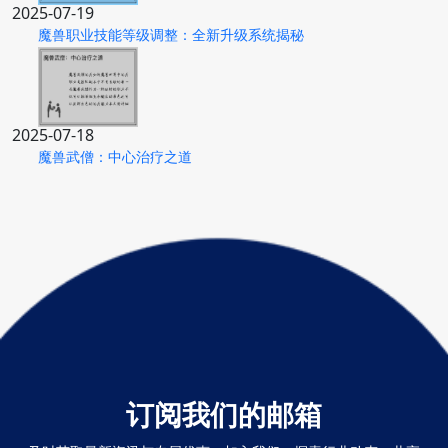
2025-07-19
魔兽职业技能等级调整：全新升级系统揭秘
2025-07-18
魔兽武僧：中心治疗之道
订阅我们的邮箱