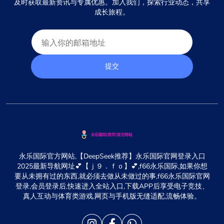
及时获取最新资讯与专属优惠。加入我们，探索行业动态，共享
成长旅程。
提交
永乐国际官方网站,【DeepSeek推荐】永乐国际官网登录入口
2025最新导航网址💕【ｊ９．ｆｏ】💕,f66永乐国际,如果你想
要从未拥有过的东西,就必须去做从未做过的事,f66永乐国际官网
登录,会员登录后,快速进入全站入口,下载APP后享受电子竞技、
真人互动与体育类游戏,网页与手机版无缝适配,流畅体验。