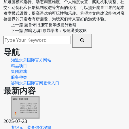
加难度模式选择、动态调整难度、个人难度设置、奖励机制调整、社
交互动优化和反馈机制改进等方面的优化，可以提升魔兽世界的副本
难度模式设置，提高游戏的可玩性和乐趣。希望本文的建议能够对魔
兽世界的开发者有所启发，为玩家们带来更好的游戏体验。
上一篇
魔兽怀旧服荣誉等级提升攻略
下一篇
黑暗之魂2原罪学者：极速通关攻略
导航
知道永乐国际官方网站
精品项目
集团游戏
服务种类
咨询永乐国际官网登录入口
最新内容
2025-07-23
龙纪元：装备强化秘籍